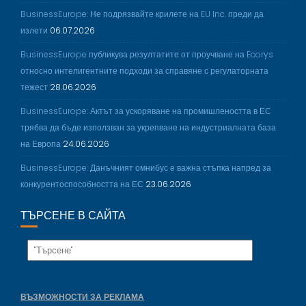
BusinessEurope: Не подрязвайте крилете на EU Inc. преди да
излети
06.07.2026
BusinessEurope публикува резултатите от проучване на Ecorys
относно интелигентните подходи за справяне с регулаторната
тежест
28.06.2026
BusinessEurope: Актът за ускоряване на промишлеността в ЕС
трябва да бъде използван за укрепване на индустриалната база
на Европа
24.06.2026
BusinessEurope: Данъчният омнибус е важна стъпка напред за
конкурентоспособността на ЕС
23.06.2026
ТЪРСЕНЕ В САЙТА
ВЪЗМОЖНОСТИ ЗА РЕКЛАМА