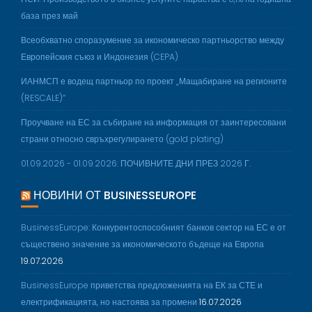
база през май
Всеобхватно споразумение за икономическо партньорство между
Европейския съюз и Индонезия (CEPA)
ИАНМСП е водещ партньор по проект „Мащабиране на регионите
(RESCALE)“
Проучване на ЕС за събиране на информация от заинтересовани
страни относно свръхрегулирането (gold plating)
01.09.2026 - 01.09.2026: ПОЧИВНИТЕ ДНИ ПРЕЗ 2026 Г.
НОВИНИ ОТ BUSINESSEUROPE
BusinessEurope: Конкурентоспособният банков сектор на ЕС е от
съществено значение за икономическото бъдеще на Европа
19.07.2026
BusinessEurope приветства предложенията на ЕК за СТЕ и
електрификацията, но настоява за промени
16.07.2026