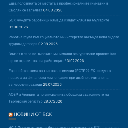
Едва половината от местата в професионалните гимназии в
Смолян се запълват
04.08.2026
БСК: Чуждите работници няма да изядат хляба на българите
02.08.2026
Работна група към социалното министерство обсъжда нови видове
трудови договори
02.08.2026
Влизат в сила по-високите минимални осигурителни прагове. Как
ще се отрази това на работещите?
31.07.2026
Европейска схема за търговия с емисии (ЕСТЕ2): ЕК предлага
правила за финансова компенсация при двойно отчитане на
въглеродни разходи
29.07.2026
АОБР и Агенцията по вписванията обсъдиха състоянието на
Търговския регистър
28.07.2026
НОВИНИ ОТ БСК
НСИ: Производството в бизнес услугите нараства с 8,1% на годишна