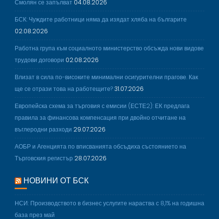
Смолян се запълват
04.08.2026
БСК: Чуждите работници няма да изядат хляба на българите
02.08.2026
Работна група към социалното министерство обсъжда нови видове
трудови договори
02.08.2026
Влизат в сила по-високите минимални осигурителни прагове. Как
ще се отрази това на работещите?
31.07.2026
Европейска схема за търговия с емисии (ЕСТЕ2): ЕК предлага
правила за финансова компенсация при двойно отчитане на
въглеродни разходи
29.07.2026
АОБР и Агенцията по вписванията обсъдиха състоянието на
Търговския регистър
28.07.2026
НОВИНИ ОТ БСК
НСИ: Производството в бизнес услугите нараства с 8,1% на годишна
база през май