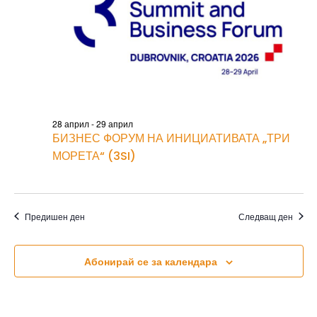
E
E
d
W
A
a
S
R
N
t
C
A
e
H
V
.
I
A
G
N
A
D
T
28 април
-
29 април
V
I
БИЗНЕС ФОРУМ НА ИНИЦИАТИВАТА „ТРИ
I
O
МОРЕТА“ (3SI)
E
N
W
S
N
Предишен ден
Следващ ден
A
V
I
Абонирай се за календара
G
A
T