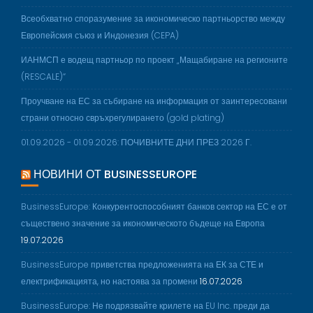
Всеобхватно споразумение за икономическо партньорство между
Европейския съюз и Индонезия (CEPA)
ИАНМСП е водещ партньор по проект „Мащабиране на регионите
(RESCALE)“
Проучване на ЕС за събиране на информация от заинтересовани
страни относно свръхрегулирането (gold plating)
01.09.2026 - 01.09.2026: ПОЧИВНИТЕ ДНИ ПРЕЗ 2026 Г.
НОВИНИ ОТ BUSINESSEUROPE
BusinessEurope: Конкурентоспособният банков сектор на ЕС е от
съществено значение за икономическото бъдеще на Европа
19.07.2026
BusinessEurope приветства предложенията на ЕК за СТЕ и
електрификацията, но настоява за промени
16.07.2026
BusinessEurope: Не подрязвайте крилете на EU Inc. преди да